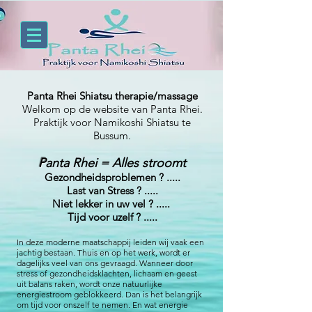
Panta Rhei Shiatsu therapie/massage
Welkom op de website van Panta Rhei.
Praktijk voor Namikoshi Shiatsu te
Bussum.
P
anta Rhei = Alles stroomt
Gezondheidsproblemen ? .....
Last van Stress ? .....
Niet lekker in uw vel ? .....
Tijd voor uzelf ? .....
In deze moderne maatschappij leiden wij vaak een
jachtig bestaan. Thuis en op het werk, wordt er
dagelijks veel van ons gevraagd. Wanneer door
stress of gezondheidsklachten, lichaam en geest
uit balans raken, wordt onze natuurlijke
energiestroom geblokkeerd. Dan is het belangrijk
om tijd voor onszelf te nemen. En wat energie